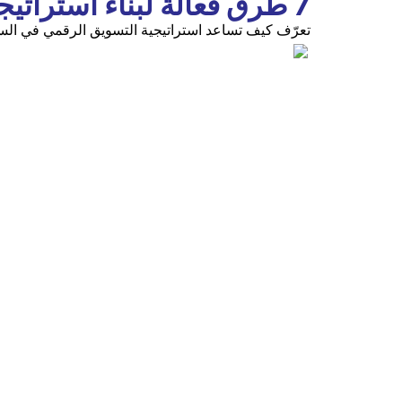
7 طرق فعالة لبناء استراتيجية تسويق رقمي تحقق نمواً حقيقياً للأعمال في السعودية
تعرّف كيف تساعد استراتيجية التسويق الرقمي في السع